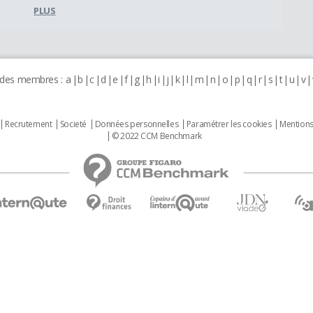
PLUS
 des membres :
a
b
c
d
e
f
g
h
i
j
k
l
m
n
o
p
q
r
s
t
u
v
Recrutement
Societé
Données personnelles
Paramétrer les cookies
Mentions
© 2022 CCM Benchmark