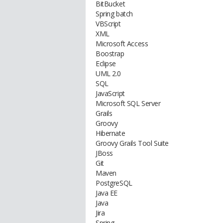
BitBucket
Spring batch
VBScript
XML
Microsoft Access
Boostrap
Eclipse
UML 2.0
SQL
JavaScript
Microsoft SQL Server
Grails
Groovy
Hibernate
Groovy Grails Tool Suite
JBoss
Git
Maven
PostgreSQL
Java EE
Java
Jira
Spring