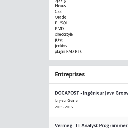
Nexus
CSS
Oracle
PL/SQL
PMD
checkstyle
JUnit
jenkins
plugin RAD RTC
Entreprises
DOCAPOST
- Ingénieur Java Groov
Ivry-sur-Seine
2015 - 2016
Vermeg
- IT Analyst Programmer