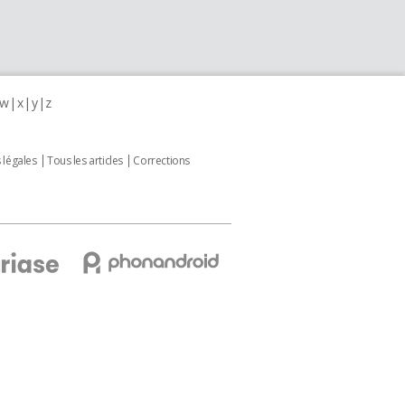
w
x
y
z
 légales
Tous les articles
Corrections