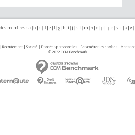
 des membres :
a
b
c
d
e
f
g
h
i
j
k
l
m
n
o
p
q
r
s
t
u
v
Recrutement
Societé
Données personnelles
Paramétrer les cookies
Mentions
© 2022 CCM Benchmark