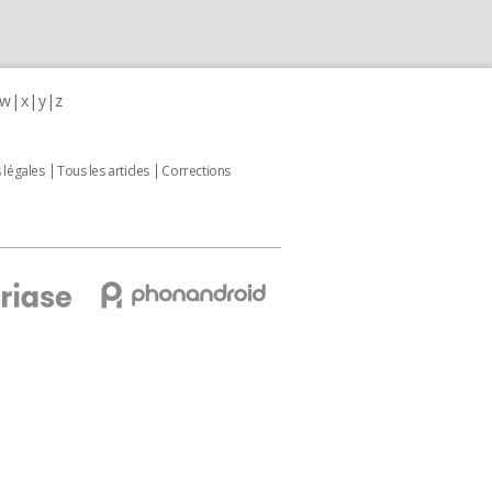
w
x
y
z
 légales
Tous les articles
Corrections