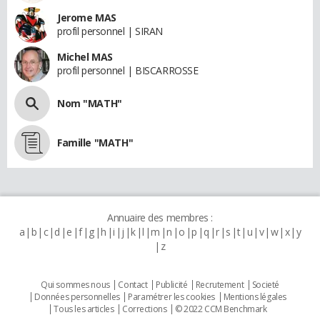
Jerome MAS
profil personnel | SIRAN
Michel MAS
profil personnel | BISCARROSSE
Nom "MATH"
Famille "MATH"
Annuaire des membres :
a
b
c
d
e
f
g
h
i
j
k
l
m
n
o
p
q
r
s
t
u
v
w
x
y
z
Qui sommes nous
Contact
Publicité
Recrutement
Societé
Données personnelles
Paramétrer les cookies
Mentions légales
Tous les articles
Corrections
© 2022 CCM Benchmark