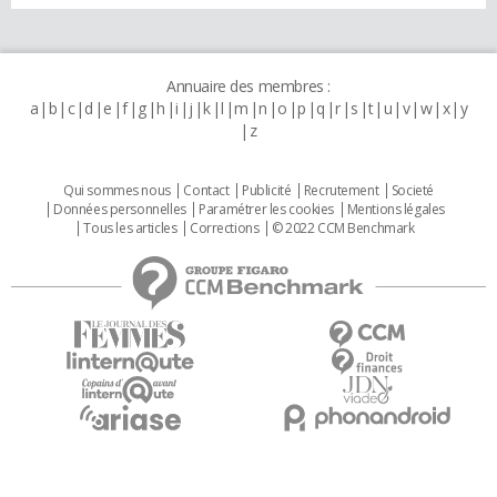
Annuaire des membres :
a
b
c
d
e
f
g
h
i
j
k
l
m
n
o
p
q
r
s
t
u
v
w
x
y
z
Qui sommes nous
Contact
Publicité
Recrutement
Societé
Données personnelles
Paramétrer les cookies
Mentions légales
Tous les articles
Corrections
© 2022 CCM Benchmark