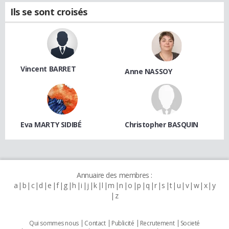
Ils se sont croisés
Vincent BARRET
Anne NASSOY
Eva MARTY SIDIBÉ
Christopher BASQUIN
Annuaire des membres :
a
b
c
d
e
f
g
h
i
j
k
l
m
n
o
p
q
r
s
t
u
v
w
x
y
z
Qui sommes nous
Contact
Publicité
Recrutement
Societé