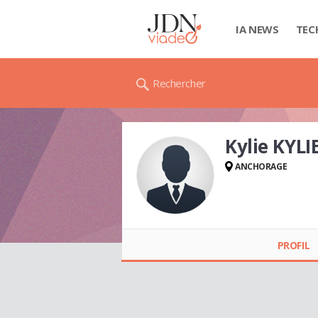
IA NEWS
TEC
Rechercher
Kylie KYL
ANCHORAGE
Kylie KYLIEROY (ROY)
PROFIL