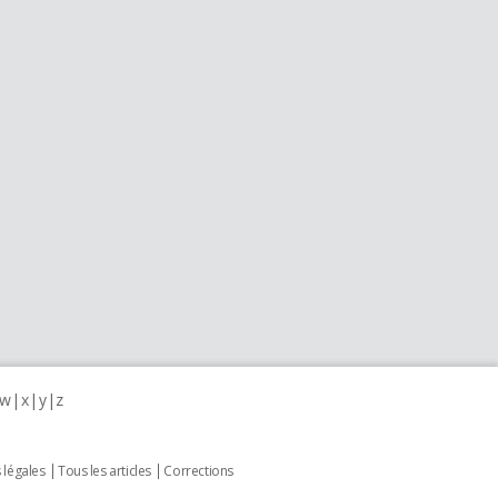
w
x
y
z
 légales
Tous les articles
Corrections