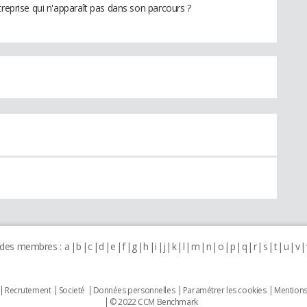
treprise qui n'apparaît pas dans son parcours ?
 des membres :
a
b
c
d
e
f
g
h
i
j
k
l
m
n
o
p
q
r
s
t
u
v
Recrutement
Societé
Données personnelles
Paramétrer les cookies
Mentions
© 2022 CCM Benchmark