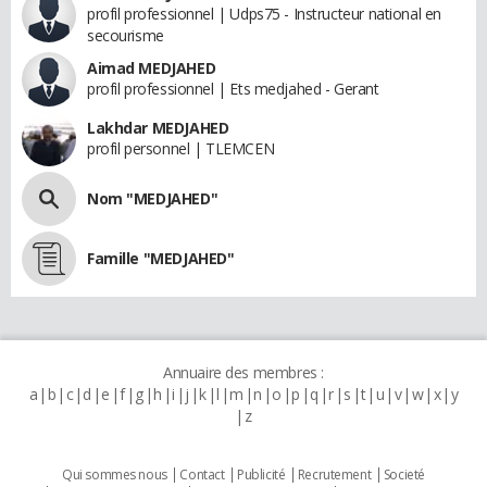
profil professionnel | Udps75 - Instructeur national en
secourisme
Aimad MEDJAHED
profil professionnel | Ets medjahed - Gerant
Lakhdar MEDJAHED
profil personnel | TLEMCEN
Nom "MEDJAHED"
Famille "MEDJAHED"
Annuaire des membres :
a
b
c
d
e
f
g
h
i
j
k
l
m
n
o
p
q
r
s
t
u
v
w
x
y
z
Qui sommes nous
Contact
Publicité
Recrutement
Societé