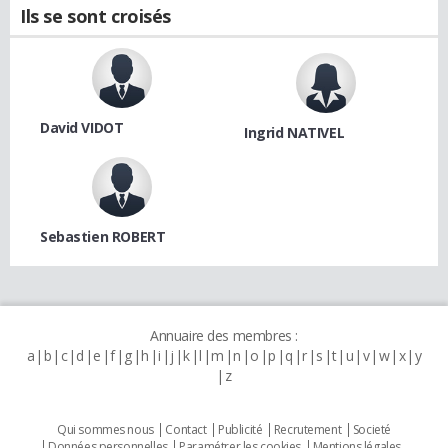
Ils se sont croisés
David VIDOT
Ingrid NATIVEL
Sebastien ROBERT
Annuaire des membres :
a
b
c
d
e
f
g
h
i
j
k
l
m
n
o
p
q
r
s
t
u
v
w
x
y
z
Qui sommes nous
Contact
Publicité
Recrutement
Societé
Données personnelles
Paramétrer les cookies
Mentions légales