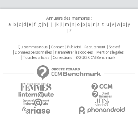
Annuaire des membres :
a
b
c
d
e
f
g
h
i
j
k
l
m
n
o
p
q
r
s
t
u
v
w
x
y
z
Qui sommes nous
Contact
Publicité
Recrutement
Societé
Données personnelles
Paramétrer les cookies
Mentions légales
Tous les articles
Corrections
© 2022 CCM Benchmark