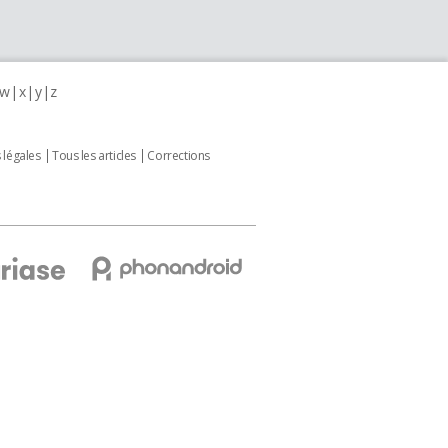
w
x
y
z
 légales
Tous les articles
Corrections