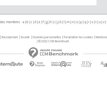
 des membres :
a
b
c
d
e
f
g
h
i
j
k
l
m
n
o
p
q
r
s
t
u
v
Recrutement
Societé
Données personnelles
Paramétrer les cookies
Mentions
© 2022 CCM Benchmark