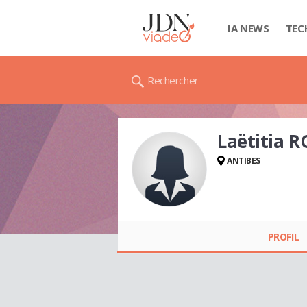
IA NEWS
TEC
Rechercher
Laëtitia 
ANTIBES
Laëtitia ROU
PROFIL