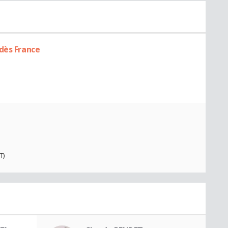
dès France
T)