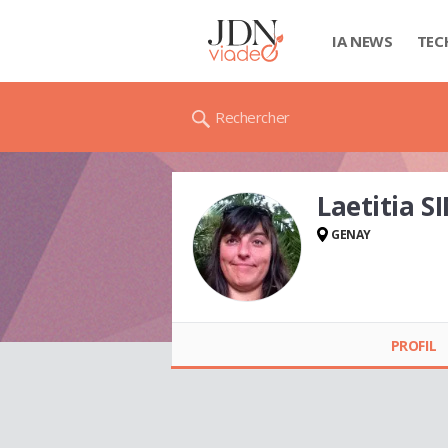
IA NEWS
TEC
Rechercher
Laetitia SI
GENAY
Laetitia SIN ILIE
PROFIL