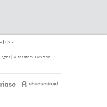
w
x
y
z
 légales
Tous les articles
Corrections