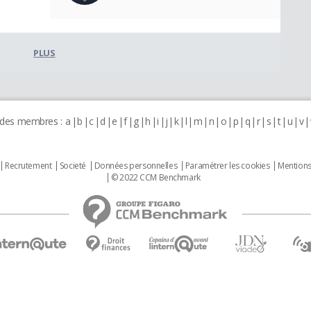
PLUS
 des membres :
a
b
c
d
e
f
g
h
i
j
k
l
m
n
o
p
q
r
s
t
u
v
Recrutement
Societé
Données personnelles
Paramétrer les cookies
Mentions
© 2022 CCM Benchmark