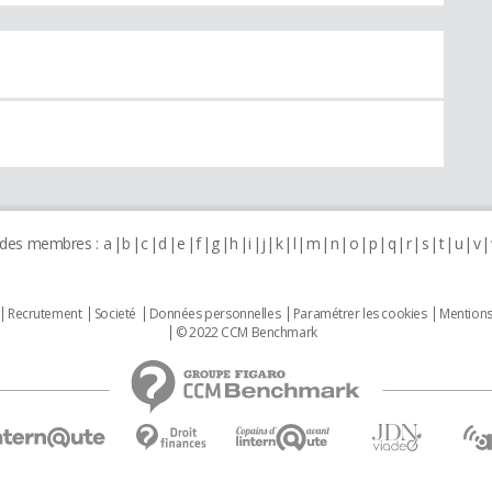
 des membres :
a
b
c
d
e
f
g
h
i
j
k
l
m
n
o
p
q
r
s
t
u
v
Recrutement
Societé
Données personnelles
Paramétrer les cookies
Mentions
© 2022 CCM Benchmark