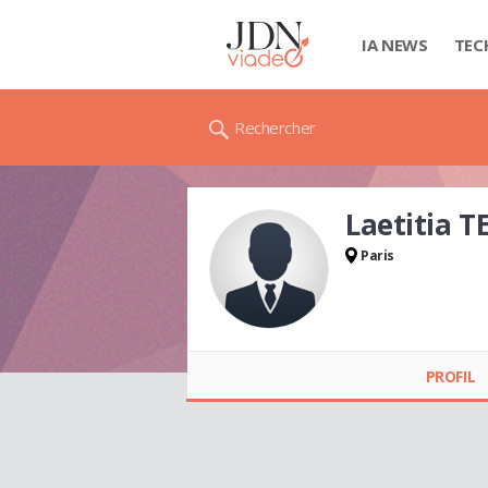
IA NEWS
TEC
Rechercher
Laetitia 
Paris
Laetitia TENNEREL
PROFIL