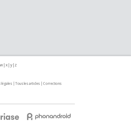
w
x
y
z
 légales
Tous les articles
Corrections