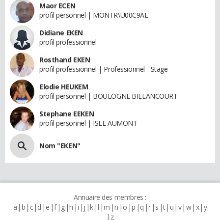
Maor ECEN
profil personnel | MONTR\U00C9AL
Didiane EKEN
profil professionnel
Rosthand EKEN
profil professionnel | Professionnel - Stage
Elodie HEUKEM
profil personnel | BOULOGNE BILLANCOURT
Stephane EEKEN
profil personnel | ISLE AUMONT
Nom "EKEN"
Annuaire des membres :
a
b
c
d
e
f
g
h
i
j
k
l
m
n
o
p
q
r
s
t
u
v
w
x
y
z