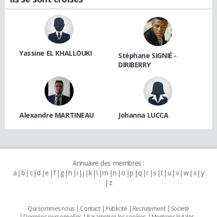
Yassine EL KHALLOUKI
Stéphane SIGNIÉ -
DIRIBERRY
Alexandre MARTINEAU
Johanna LUCCA
Annuaire des membres :
a
b
c
d
e
f
g
h
i
j
k
l
m
n
o
p
q
r
s
t
u
v
w
x
y
z
Qui sommes nous
Contact
Publicité
Recrutement
Societé
Données personnelles
Paramétrer les cookies
Mentions légales