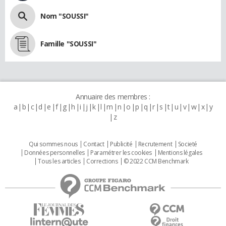
Nom "SOUSSI"
Famille "SOUSSI"
Annuaire des membres :
a
b
c
d
e
f
g
h
i
j
k
l
m
n
o
p
q
r
s
t
u
v
w
x
y
z
Qui sommes nous
Contact
Publicité
Recrutement
Societé
Données personnelles
Paramétrer les cookies
Mentions légales
Tous les articles
Corrections
© 2022 CCM Benchmark