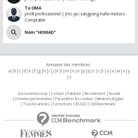
Ta OMA
profil professionnel | Jmc-jac-sangyong-hafei motors -
Comptable
Nom "HOMAD"
Annuaire des membres :
a
b
c
d
e
f
g
h
i
j
k
l
m
n
o
p
q
r
s
t
u
v
w
x
y
z
Qui sommes nous
Contact
Publicité
Recrutement
Societé
Données personnelles
Paramétrer les cookies
Mentions légales
Tous les articles
Corrections
© 2022 CCM Benchmark