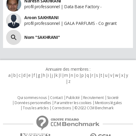
Naresh SAKHRANI
profil professionnel | Data Base Factory -
Aroon SAKHRANI
profil professionnel | GALA PARFUMS - Co gerant
Nom "SAKHRANI"
Annuaire des membres :
a
b
c
d
e
f
g
h
i
j
k
l
m
n
o
p
q
r
s
t
u
v
w
x
y
z
Qui sommes nous
Contact
Publicité
Recrutement
Societé
Données personnelles
Paramétrer les cookies
Mentions légales
Tous les articles
Corrections
© 2022 CCM Benchmark