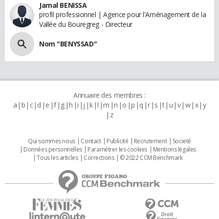
Jamal BENISSA
profil professionnel | Agence pour l'Aménagement de la
Vallée du Bouregreg - Directeur
Nom "BENYSSAD"
Annuaire des membres :
a
b
c
d
e
f
g
h
i
j
k
l
m
n
o
p
q
r
s
t
u
v
w
x
y
z
Qui sommes nous
Contact
Publicité
Recrutement
Societé
Données personnelles
Paramétrer les cookies
Mentions légales
Tous les articles
Corrections
© 2022 CCM Benchmark