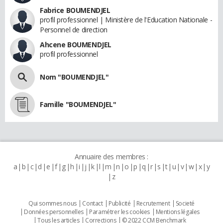
Fabrice BOUMENDJEL
profil professionnel | Ministère de l'Education Nationale -
Personnel de direction
Ahcene BOUMENDJEL
profil professionnel
Nom "BOUMENDJEL"
Famille "BOUMENDJEL"
Annuaire des membres :
a
b
c
d
e
f
g
h
i
j
k
l
m
n
o
p
q
r
s
t
u
v
w
x
y
z
Qui sommes nous
Contact
Publicité
Recrutement
Societé
Données personnelles
Paramétrer les cookies
Mentions légales
Tous les articles
Corrections
© 2022 CCM Benchmark