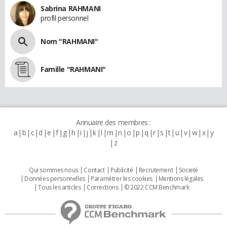
Sabrina RAHMANI
profil personnel
Nom "RAHMANI"
Famille "RAHMANI"
Annuaire des membres :
a
b
c
d
e
f
g
h
i
j
k
l
m
n
o
p
q
r
s
t
u
v
w
x
y
z
Qui sommes nous
Contact
Publicité
Recrutement
Societé
Données personnelles
Paramétrer les cookies
Mentions légales
Tous les articles
Corrections
© 2022 CCM Benchmark