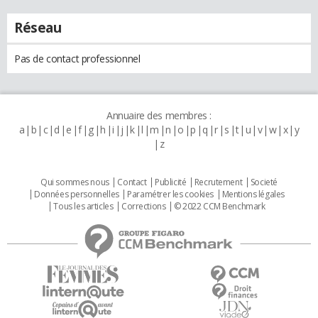
Réseau
Pas de contact professionnel
Annuaire des membres :
a
b
c
d
e
f
g
h
i
j
k
l
m
n
o
p
q
r
s
t
u
v
w
x
y
z
Qui sommes nous
Contact
Publicité
Recrutement
Societé
Données personnelles
Paramétrer les cookies
Mentions légales
Tous les articles
Corrections
© 2022 CCM Benchmark