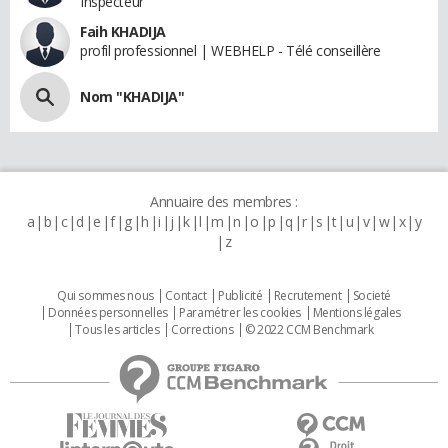
Inspecteur
Faih KHADIJA
profil professionnel | WEBHELP - Télé conseillère
Nom "KHADIJA"
Annuaire des membres :
a
b
c
d
e
f
g
h
i
j
k
l
m
n
o
p
q
r
s
t
u
v
w
x
y
z
Qui sommes nous
Contact
Publicité
Recrutement
Societé
Données personnelles
Paramétrer les cookies
Mentions légales
Tous les articles
Corrections
© 2022 CCM Benchmark