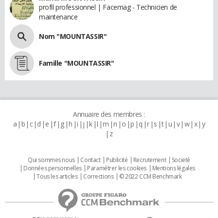
profil professionnel | Facemag - Technicien de
maintenance
Nom "MOUNTASSIR"
Famille "MOUNTASSIR"
Annuaire des membres :
a
b
c
d
e
f
g
h
i
j
k
l
m
n
o
p
q
r
s
t
u
v
w
x
y
z
Qui sommes nous
Contact
Publicité
Recrutement
Societé
Données personnelles
Paramétrer les cookies
Mentions légales
Tous les articles
Corrections
© 2022 CCM Benchmark