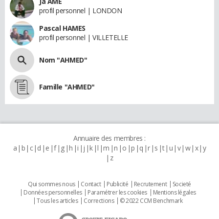
Ja AME
profil personnel | LONDON
Pascal HAMES
profil personnel | VILLETELLE
Nom "AHMED"
Famille "AHMED"
Annuaire des membres :
a
b
c
d
e
f
g
h
i
j
k
l
m
n
o
p
q
r
s
t
u
v
w
x
y
z
Qui sommes nous
Contact
Publicité
Recrutement
Societé
Données personnelles
Paramétrer les cookies
Mentions légales
Tous les articles
Corrections
© 2022 CCM Benchmark