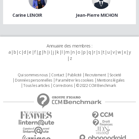
Carine LENOIR
Jean-Pierre MICHON
Annuaire des membres :
a
b
c
d
e
f
g
h
i
j
k
l
m
n
o
p
q
r
s
t
u
v
w
x
y
z
Qui sommes nous
Contact
Publicité
Recrutement
Societé
Données personnelles
Paramétrer les cookies
Mentions légales
Tous les articles
Corrections
© 2022 CCM Benchmark