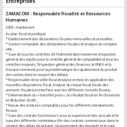
Entreprises
ZAMACOM
- Responsable Fiscalité et Ressources
Humaines
2006 - maintenant
Au plan fiscal et juridique
* Etablissement des déclarations fiscales mensuelles et annuelles ;
* Gestion comptable des déclarations fiscales et analyse de comptes
(44). ;
* Suivi de tous les contrôles de l'Administration Ivoirienne (Inspection
général des impôts pour le contrôle général de comptabilité et tous les
contrôles inopinés, l'Inspection général des finances, le FINEX et la
Douane ivoirienne pour la problématique du rapatriement du produit
des ventes dans le respect des délais) ;
* Responsable de la veille fiscal (Analyse et mise en application des
nouvelles dispositions fiscal, Analyse du risque fiscal, Etude des
annexes fiscales) et interface avec les différents conseils fiscaux ;
* Détermination du « transfert price », du résultat fiscal en fin d'exercice
et déduction du BIC ;
* Revue des écritures comptables pour les différents retraitements
fiscaux ;
* Suivi des contrats fournisseurs sous la supervision des avocats et le
suivi des différents contentieux (Fin des contrats commerciaux dans le
respect des délais de préavis, recouvrement des impayés et le suivi