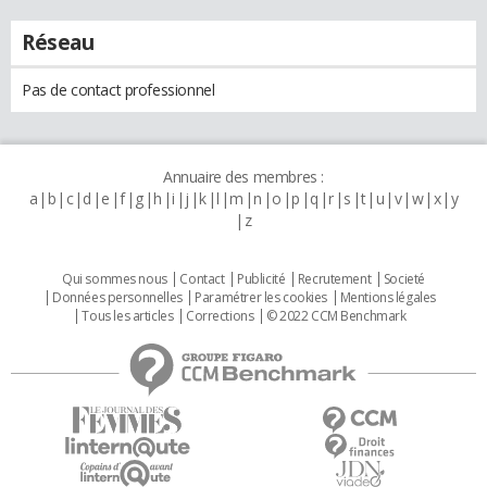
Réseau
Pas de contact professionnel
Annuaire des membres :
a
b
c
d
e
f
g
h
i
j
k
l
m
n
o
p
q
r
s
t
u
v
w
x
y
z
Qui sommes nous
Contact
Publicité
Recrutement
Societé
Données personnelles
Paramétrer les cookies
Mentions légales
Tous les articles
Corrections
© 2022 CCM Benchmark