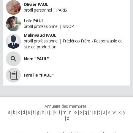
Olivier PAUL
profil personnel | PARIS
Loïc PAUL
profil professionnel | SNOP -
Malinvaud PAUL
profil professionnel | Frédérico Frère - Responsable de
site de production
Nom "PAUL"
Famille "PAUL"
Annuaire des membres :
a
b
c
d
e
f
g
h
i
j
k
l
m
n
o
p
q
r
s
t
u
v
w
x
y
z