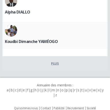
Alpha DIALLO
Koudbi Dimanche YAMÉOGO
PLUS
Annuaire des membres :
a
b
c
d
e
f
g
h
i
j
k
l
m
n
o
p
q
r
s
t
u
v
w
x
y
z
Qui sommes nous
Contact
Publicité
Recrutement
Societé