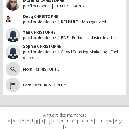
Marlène CHRISTOPHE
profil personnel | LE PORT MARLY
Decq CHRISTOPHE
profil professionnel | RENAULT - Manager ventes
Yan CHRISTOPHE
profil professionnel | EDF - Politique industrielle achat
Sophie CHRISTOPHE
profil professionnel | Global Sourcing Marketing - Chef
de projet
Nom "CHRISTOPHE"
Famille "CHRISTOPHE"
Annuaire des membres :
a
b
c
d
e
f
g
h
i
j
k
l
m
n
o
p
q
r
s
t
u
v
w
x
y
z