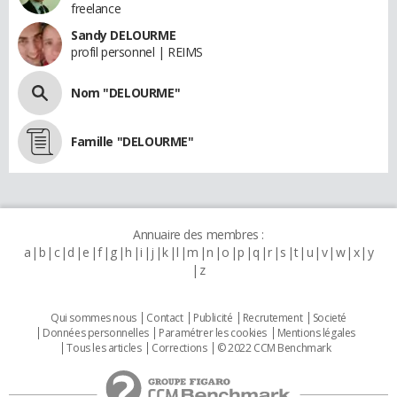
freelance
Sandy DELOURME
profil personnel | REIMS
Nom "DELOURME"
Famille "DELOURME"
Annuaire des membres :
a
b
c
d
e
f
g
h
i
j
k
l
m
n
o
p
q
r
s
t
u
v
w
x
y
z
Qui sommes nous
Contact
Publicité
Recrutement
Societé
Données personnelles
Paramétrer les cookies
Mentions légales
Tous les articles
Corrections
© 2022 CCM Benchmark