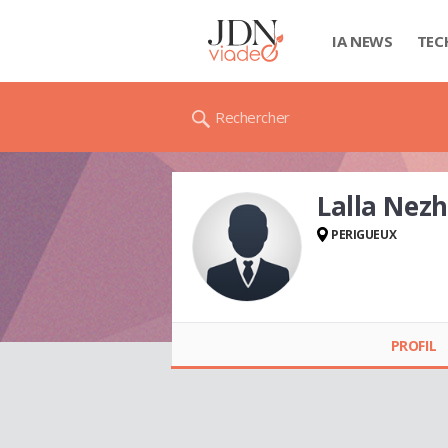
IA NEWS
TEC
Rechercher
Lalla Nez
PERIGUEUX
Lalla Nezha EL
ALAOUI
PROFIL