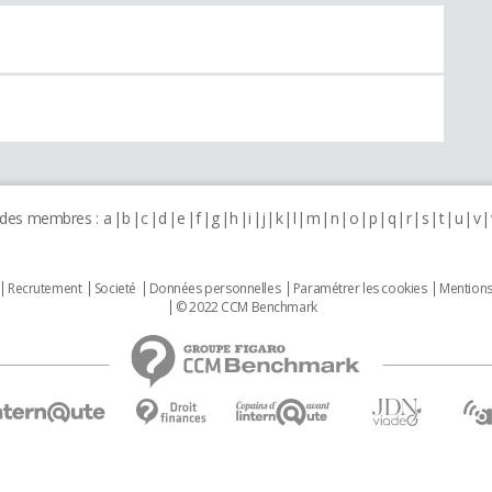
 des membres :
a
b
c
d
e
f
g
h
i
j
k
l
m
n
o
p
q
r
s
t
u
v
Recrutement
Societé
Données personnelles
Paramétrer les cookies
Mentions
© 2022 CCM Benchmark