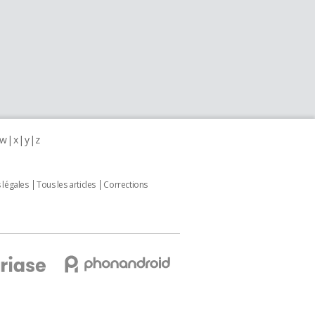
w
x
y
z
 légales
Tous les articles
Corrections