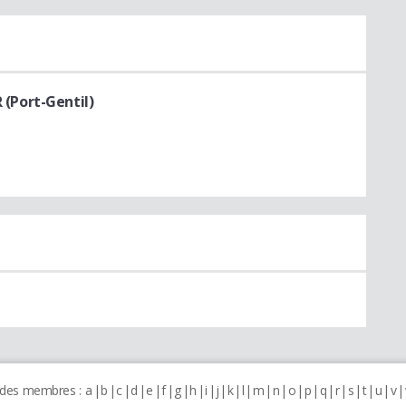
(Port-Gentil)
 des membres :
a
b
c
d
e
f
g
h
i
j
k
l
m
n
o
p
q
r
s
t
u
v