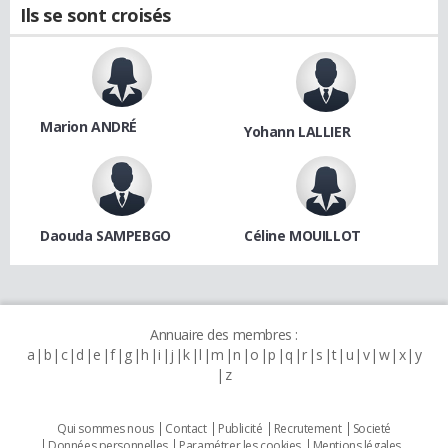
Ils se sont croisés
Marion ANDRÉ
Yohann LALLIER
Daouda SAMPEBGO
Céline MOUILLOT
Annuaire des membres :
a
b
c
d
e
f
g
h
i
j
k
l
m
n
o
p
q
r
s
t
u
v
w
x
y
z
Qui sommes nous
Contact
Publicité
Recrutement
Societé
Données personnelles
Paramétrer les cookies
Mentions légales