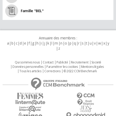
Famille "BEL"
Annuaire des membres :
a
b
c
d
e
f
g
h
i
j
k
l
m
n
o
p
q
r
s
t
u
v
w
x
y
z
Qui sommes nous
Contact
Publicité
Recrutement
Societé
Données personnelles
Paramétrer les cookies
Mentions légales
Tous les articles
Corrections
© 2022 CCM Benchmark