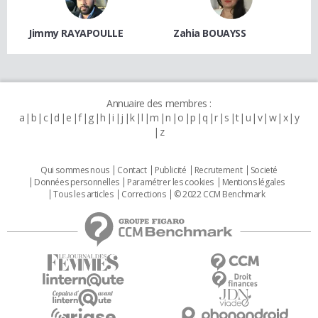
Jimmy RAYAPOULLE
Zahia BOUAYSS
Annuaire des membres :
a
b
c
d
e
f
g
h
i
j
k
l
m
n
o
p
q
r
s
t
u
v
w
x
y
z
Qui sommes nous
Contact
Publicité
Recrutement
Societé
Données personnelles
Paramétrer les cookies
Mentions légales
Tous les articles
Corrections
© 2022 CCM Benchmark