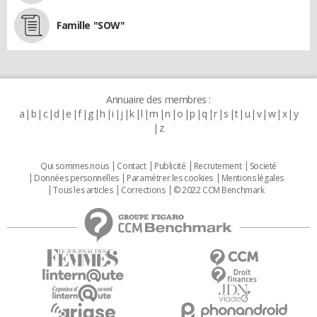
Famille "SOW"
Annuaire des membres :
a
b
c
d
e
f
g
h
i
j
k
l
m
n
o
p
q
r
s
t
u
v
w
x
y
z
Qui sommes nous
Contact
Publicité
Recrutement
Societé
Données personnelles
Paramétrer les cookies
Mentions légales
Tous les articles
Corrections
© 2022 CCM Benchmark