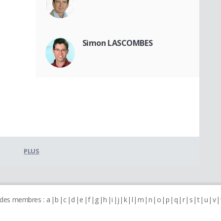
Simon LASCOMBES
PLUS
 des membres :
a
b
c
d
e
f
g
h
i
j
k
l
m
n
o
p
q
r
s
t
u
v