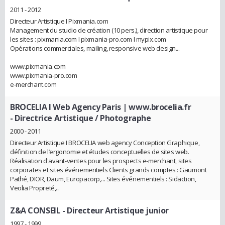
2011 - 2012
Directeur Artistique I Pixmania.com
Management du studio de création (10 pers.), direction artistique pour
les sites : pixmania.com I pixmania-pro.com I mypix.com
Opérations commerciales, mailing, responsive web design...
www.pixmania.com
www.pixmania-pro.com
e-merchant.com
BROCELIA I Web Agency Paris | www.brocelia.fr
- Directrice Artistique / Photographe
2000 - 2011
Directeur Artistique I BROCELIA web agency Conception Graphique,
définition de l’ergonomie et études conceptuelles de sites web.
Réalisation d'avant-ventes pour les prospects e-merchant, sites
corporates et sites événementiels Clients grands comptes : Gaumont
Pathé, DIOR, Daum, Europacorp,... Sites événementiels : Sidaction,
Veolia Propreté,...
Z&A CONSEIL
- Directeur Artistique junior
1997 - 1999