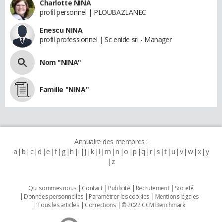
Charlotte NINA
profil personnel | PLOUBAZLANEC
Enescu NINA
profil professionnel | Sc enide srl - Manager
Nom "NINA"
Famille "NINA"
Annuaire des membres :
a
b
c
d
e
f
g
h
i
j
k
l
m
n
o
p
q
r
s
t
u
v
w
x
y
z
Qui sommes nous
Contact
Publicité
Recrutement
Societé
Données personnelles
Paramétrer les cookies
Mentions légales
Tous les articles
Corrections
© 2022 CCM Benchmark