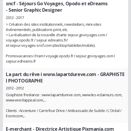
sncf - Séjours Go Voyages, Opodo et eDreams
- Senior Graphic Designer
2012 - 2017
> Création des sites institutionnels, newsletters, mini-sites
événementiels, publications print, etc.
> La réalisation de la nouvelle charte sejour.govoyages.com /
voyage.opodo.fr / sejour.edreams.fr/
et sejour.voyages-sncf.com (desktop/tablette/mobile).
Promovacances I Fram I voyage.opodo.fr I sejour.govoyages.com I
sejour.edreams.fr
La part du rêve i www.lapartdureve.com
- GRAPHISTE
I PHOTOGRAPHE
2012 - 2012
Graphiste freelance : www.lapartdureve.com, www.les-eclaireurs.com,
www.wordappeal.com,...
Clients : Accenture / Carrefour Drive / Ambassade de Suède / L'Oréal /
Econocom,..
E-merchant
- Directrice Artistique Pixmania.com