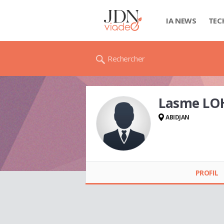
IA NEWS
TEC
Rechercher
Lasme LO
ABIDJAN
Lasme LOHOUES
PROFIL