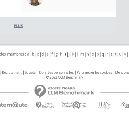
PLUS
 des membres :
a
b
c
d
e
f
g
h
i
j
k
l
m
n
o
p
q
r
s
t
u
v
Recrutement
Societé
Données personnelles
Paramétrer les cookies
Mentions
© 2022 CCM Benchmark