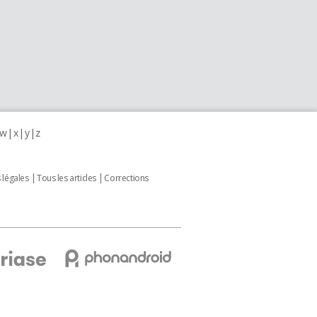
w
x
y
z
 légales
Tous les articles
Corrections