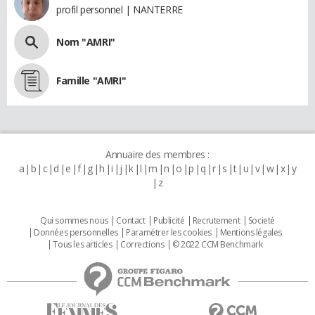
profil personnel | NANTERRE
Nom "AMRI"
Famille "AMRI"
Annuaire des membres :
a
b
c
d
e
f
g
h
i
j
k
l
m
n
o
p
q
r
s
t
u
v
w
x
y
z
Qui sommes nous
Contact
Publicité
Recrutement
Societé
Données personnelles
Paramétrer les cookies
Mentions légales
Tous les articles
Corrections
© 2022 CCM Benchmark