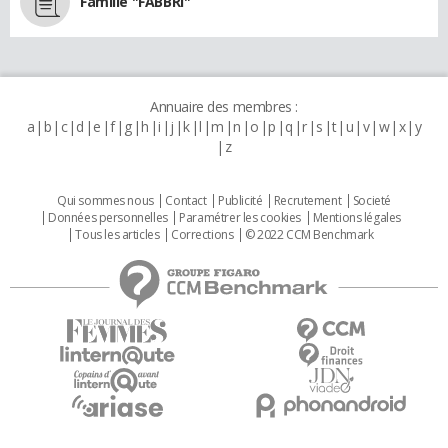
Famille "FABBRI"
Annuaire des membres :
a
b
c
d
e
f
g
h
i
j
k
l
m
n
o
p
q
r
s
t
u
v
w
x
y
z
Qui sommes nous
Contact
Publicité
Recrutement
Societé
Données personnelles
Paramétrer les cookies
Mentions légales
Tous les articles
Corrections
© 2022 CCM Benchmark