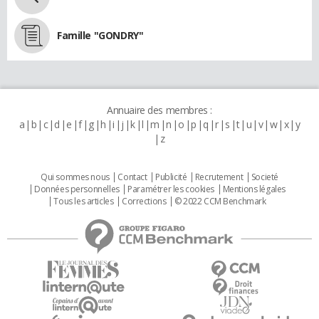
Famille "GONDRY"
Annuaire des membres :
a
b
c
d
e
f
g
h
i
j
k
l
m
n
o
p
q
r
s
t
u
v
w
x
y
z
Qui sommes nous
Contact
Publicité
Recrutement
Societé
Données personnelles
Paramétrer les cookies
Mentions légales
Tous les articles
Corrections
© 2022 CCM Benchmark