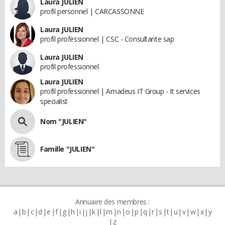
Laura JULIEN
profil personnel | CARCASSONNE
Laura JULIEN
profil professionnel | CSC - Consultante sap
Laura JULIEN
profil professionnel
Laura JULIEN
profil professionnel | Amadeus IT Group - It services
specialist
Nom "JULIEN"
Famille "JULIEN"
Annuaire des membres :
a
b
c
d
e
f
g
h
i
j
k
l
m
n
o
p
q
r
s
t
u
v
w
x
y
z