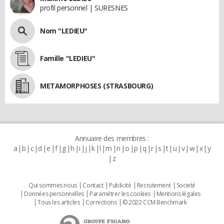
profil personnel | SURESNES
Nom "LEDIEU"
Famille "LEDIEU"
METAMORPHOSES (STRASBOURG)
Annuaire des membres :
a
b
c
d
e
f
g
h
i
j
k
l
m
n
o
p
q
r
s
t
u
v
w
x
y
z
Qui sommes nous
Contact
Publicité
Recrutement
Societé
Données personnelles
Paramétrer les cookies
Mentions légales
Tous les articles
Corrections
© 2022 CCM Benchmark