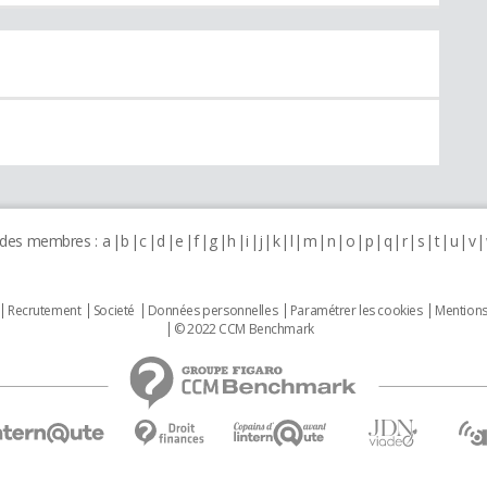
 des membres :
a
b
c
d
e
f
g
h
i
j
k
l
m
n
o
p
q
r
s
t
u
v
Recrutement
Societé
Données personnelles
Paramétrer les cookies
Mentions
© 2022 CCM Benchmark