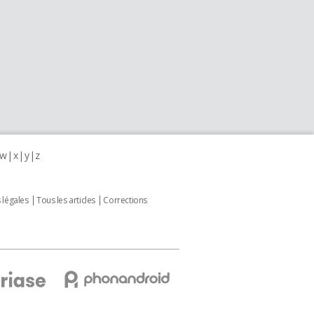
w
x
y
z
 légales
Tous les articles
Corrections