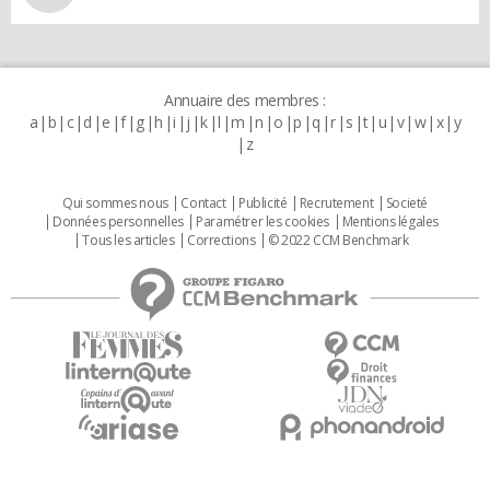
Annuaire des membres :
a
b
c
d
e
f
g
h
i
j
k
l
m
n
o
p
q
r
s
t
u
v
w
x
y
z
Qui sommes nous
Contact
Publicité
Recrutement
Societé
Données personnelles
Paramétrer les cookies
Mentions légales
Tous les articles
Corrections
© 2022 CCM Benchmark