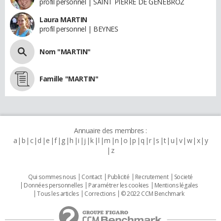
profil personnel | SAINT PIERRE DE GENEBROZ
Laura MARTIN
profil personnel | BEYNES
Nom "MARTIN"
Famille "MARTIN"
Annuaire des membres :
a
b
c
d
e
f
g
h
i
j
k
l
m
n
o
p
q
r
s
t
u
v
w
x
y
z
Qui sommes nous
Contact
Publicité
Recrutement
Societé
Données personnelles
Paramétrer les cookies
Mentions légales
Tous les articles
Corrections
© 2022 CCM Benchmark