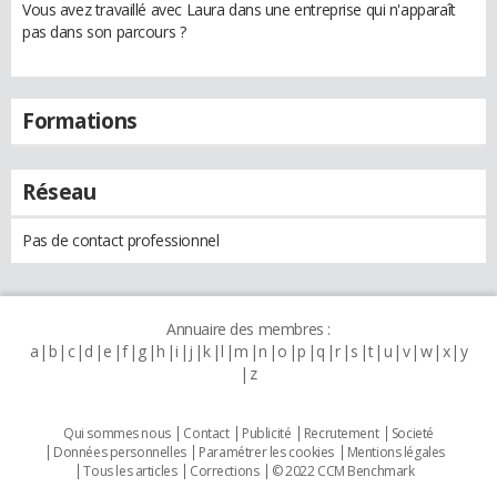
Vous avez travaillé avec Laura dans une entreprise qui n'apparaît
pas dans son parcours ?
Formations
Réseau
Pas de contact professionnel
Annuaire des membres :
a
b
c
d
e
f
g
h
i
j
k
l
m
n
o
p
q
r
s
t
u
v
w
x
y
z
Qui sommes nous
Contact
Publicité
Recrutement
Societé
Données personnelles
Paramétrer les cookies
Mentions légales
Tous les articles
Corrections
© 2022 CCM Benchmark