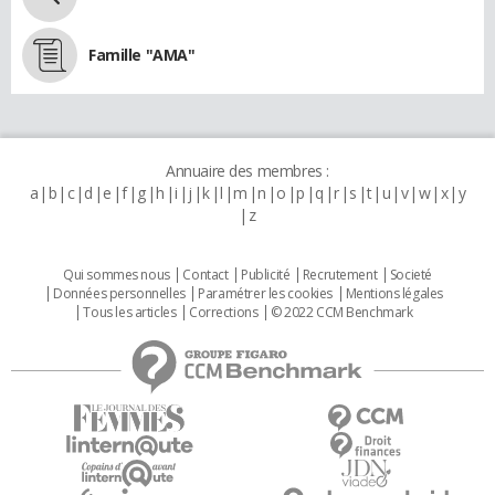
Famille "AMA"
Annuaire des membres :
a
b
c
d
e
f
g
h
i
j
k
l
m
n
o
p
q
r
s
t
u
v
w
x
y
z
Qui sommes nous
Contact
Publicité
Recrutement
Societé
Données personnelles
Paramétrer les cookies
Mentions légales
Tous les articles
Corrections
© 2022 CCM Benchmark