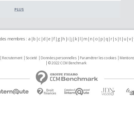
PLUS
 des membres :
a
b
c
d
e
f
g
h
i
j
k
l
m
n
o
p
q
r
s
t
u
v
Recrutement
Societé
Données personnelles
Paramétrer les cookies
Mentions
© 2022 CCM Benchmark