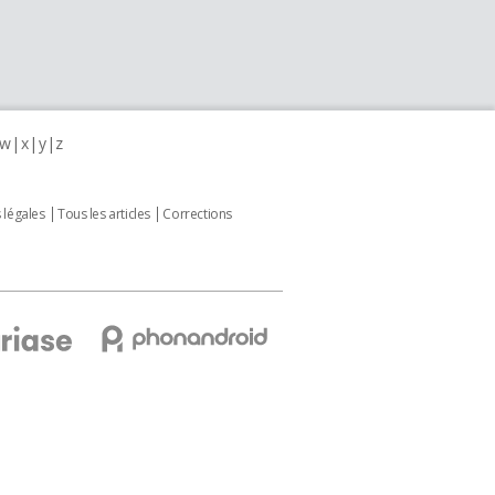
w
x
y
z
 légales
Tous les articles
Corrections