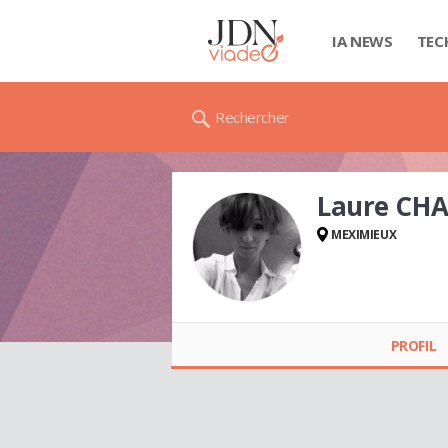
IA NEWS
TEC
Rechercher
Laure CH
MEXIMIEUX
Laure CHAMPIN
PROFIL